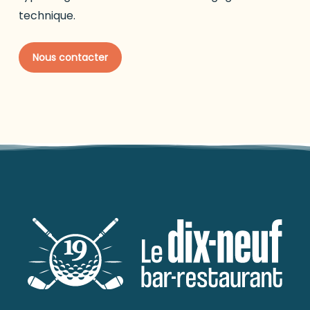
technique.
N
o
u
s
c
o
n
t
a
c
t
e
r