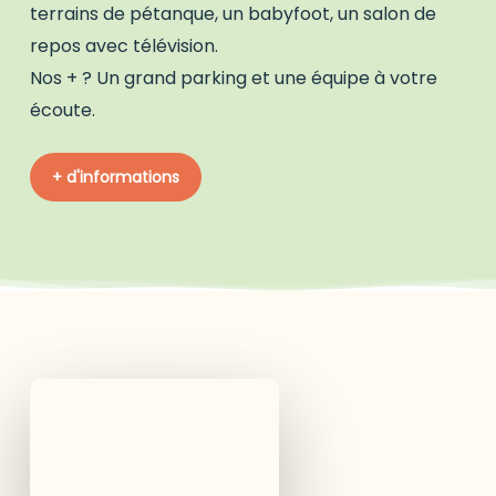
terrains de pétanque, un babyfoot, un salon de
repos avec télévision.
Nos + ? Un grand parking et une équipe à votre
écoute.
+
d
'
i
n
f
o
r
m
a
t
i
o
n
s