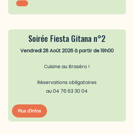
Soirée Fiesta Gitana n°2
Vendredi 28 Août 2026 à partir de 19h00
Cuisine au Braséro !
Réservations obligatoires
au 04 76 63 30 04
P
l
u
s
d
'
i
n
f
o
s